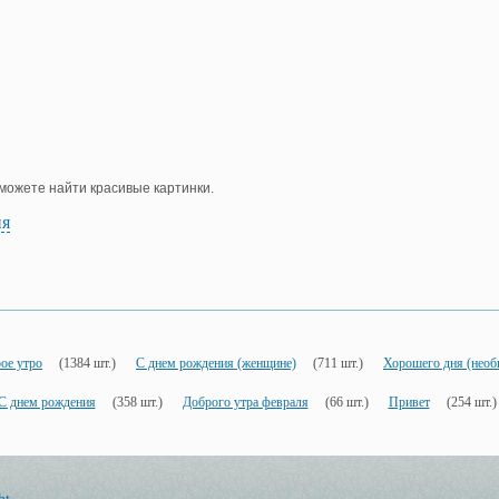
е можете найти красивые картинки.
ия
ое утро
(1384 шт.)
С днем рождения (женщине)
(711 шт.)
Хорошего дня (нео
С днем рождения
(358 шт.)
Доброго утра февраля
(66 шт.)
Привет
(254 шт.)