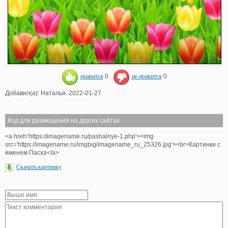
нравится
0
не нравится
0
Добавил(а): Наталья. 2022-01-27
Код для размещения на других сайтах
<a href='https://imagename.ru/pashalnye-1.php'><img
src='https://imagename.ru/imgbig/imagename_ru_25326.jpg'><br>Картинки с
именем Пасха</a>
Скачать картинку