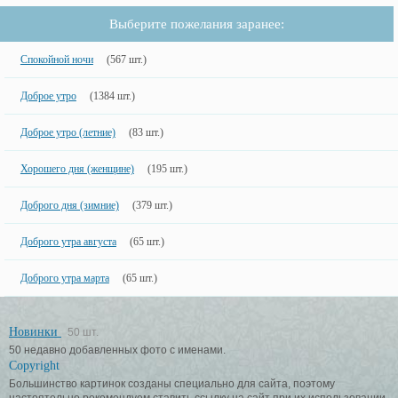
Выберите пожелания заранее:
Спокойной ночи
(567 шт.)
Доброе утро
(1384 шт.)
Доброе утро (летние)
(83 шт.)
Хорошего дня (женщине)
(195 шт.)
Доброго дня (зимние)
(379 шт.)
Доброго утра августа
(65 шт.)
Доброго утра марта
(65 шт.)
Новинки
50 шт.
50 недавно добавленных фото с именами.
Copyright
Большинство картинок созданы специально для сайта, поэтому