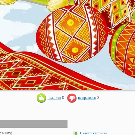
нравится
0
не нравится
0
hp'><img
Скачать картинку