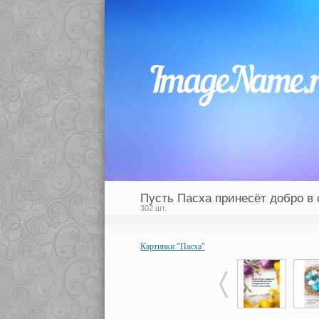
Пусть Пасха принесёт добро в 
302 шт.
Картинки "Пасха"