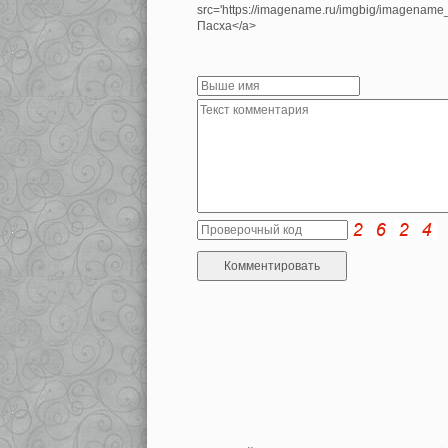
src='https://imagename.ru/imgbig/imagenam
Пасха</a>