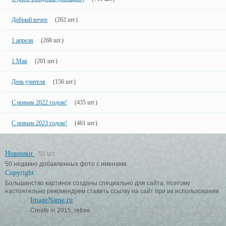
Добрый вечер
(262 шт.)
1 апреля
(268 шт.)
1 Мая
(201 шт.)
День учителя
(156 шт.)
С новым 2022 годом!
(435 шт.)
С новым 2023 годом!
(461 шт.)
Новинки
50 шт.
50 недавно добавленных фото с именами.
Copyright
Большинство картинок созданы специально для сайта, поэтому
настоятельно рекомендуем ставить ссылку на сайт при их использовании.
ImageName.ru
Create in 2015, retree