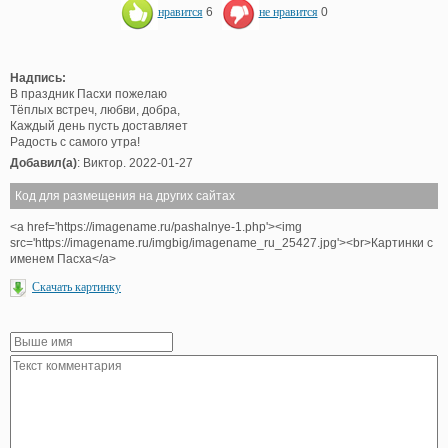
нравится
6
не нравится
0
Надпись:
В праздник Пасхи пожелаю
Тёплых встреч, любви, добра,
Каждый день пусть доставляет
Радость с самого утра!
Добавил(а)
: Виктор. 2022-01-27
Код для размещения на других сайтах
<a href='https://imagename.ru/pashalnye-1.php'><img
src='https://imagename.ru/imgbig/imagename_ru_25427.jpg'><br>Картинки с
именем Пасха</a>
Скачать картинку