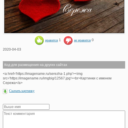
нравится
1
не нравится
0
2020-04-03
Код для размещения на других сайтах
<a href='https://imagename.ru/serezha-1.php'><img
src='https://imagename.ru/imgbig/12567.jpg'><br>Картинки с именем
Сережа</a>
Скачать картинку