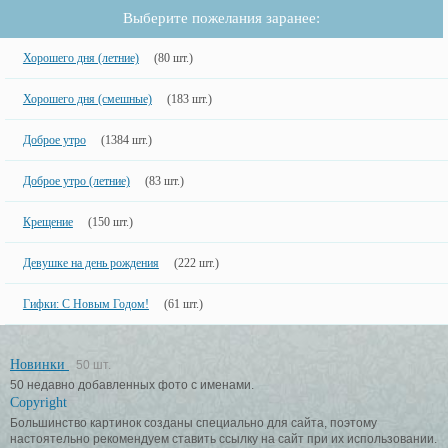
Выберите пожелания заранее:
Хорошего дня (летние)
(80 шт.)
Хорошего дня (смешные)
(183 шт.)
Доброе утро
(1384 шт.)
Доброе утро (летние)
(83 шт.)
Крещение
(150 шт.)
Девушке на день рождения
(222 шт.)
Гифки: С Новым Годом!
(61 шт.)
Новинки
50 шт.
50 недавно добавленных фото с именами.
Copyright
Большинство картинок созданы специально для сайта, поэтому
настоятельно рекомендуем ставить ссылку на сайт при их использовании.