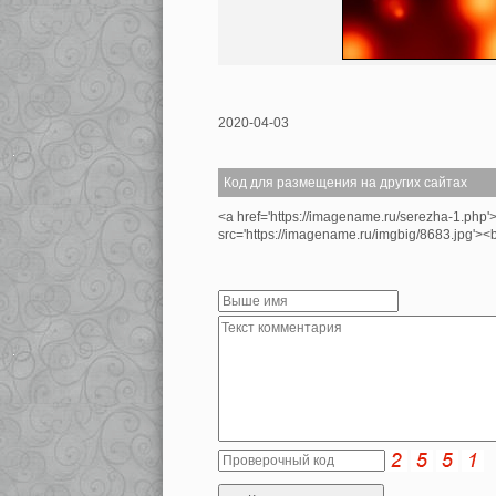
2020-04-03
Код для размещения на других сайтах
<a href='https://imagename.ru/serezha-1.php'
src='https://imagename.ru/imgbig/8683.jpg'