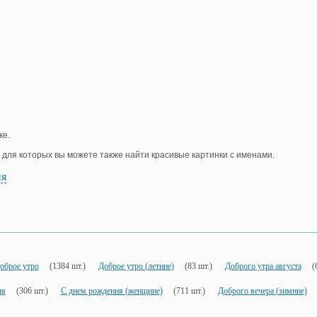
ке.
, для которых вы можете также найти красивые картинки с именами.
ия
оброе утро
(1384 шт.)
Доброе утро (летние)
(83 шт.)
Доброго утра августа
(
ля
(306 шт.)
С днем рождения (женщине)
(711 шт.)
Доброго вечера (зимние)