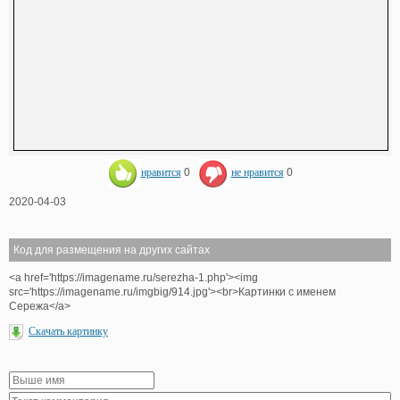
нравится
0
не нравится
0
2020-04-03
Код для размещения на других сайтах
<a href='https://imagename.ru/serezha-1.php'><img
src='https://imagename.ru/imgbig/914.jpg'><br>Картинки с именем
Сережа</a>
Скачать картинку