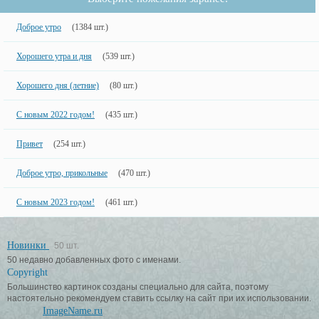
Доброе утро
(1384 шт.)
Хорошего утра и дня
(539 шт.)
Хорошего дня (летние)
(80 шт.)
С новым 2022 годом!
(435 шт.)
Привет
(254 шт.)
Доброе утро, прикольные
(470 шт.)
С новым 2023 годом!
(461 шт.)
Новинки
50 шт.
50 недавно добавленных фото с именами.
Copyright
Большинство картинок созданы специально для сайта, поэтому
настоятельно рекомендуем ставить ссылку на сайт при их использовании.
ImageName.ru