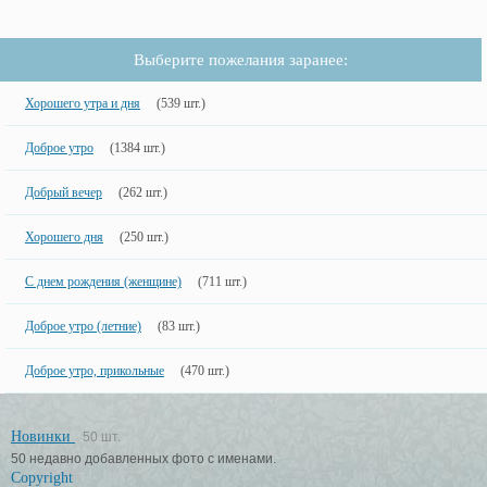
Выберите пожелания заранее:
Хорошего утра и дня
(539 шт.)
Доброе утро
(1384 шт.)
Добрый вечер
(262 шт.)
Хорошего дня
(250 шт.)
С днем рождения (женщине)
(711 шт.)
Доброе утро (летние)
(83 шт.)
Доброе утро, прикольные
(470 шт.)
Новинки
50 шт.
50 недавно добавленных фото с именами.
Copyright