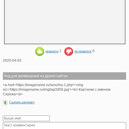
нравится
1
не нравится
0
2020-04-03
Код для размещения на других сайтах
<a href='https://imagename.ru/serezha-1.php'><img
src='https://imagename.ru/imgbig/2856.jpg'><br>Картинки с именем
Сережа</a>
Скачать картинку