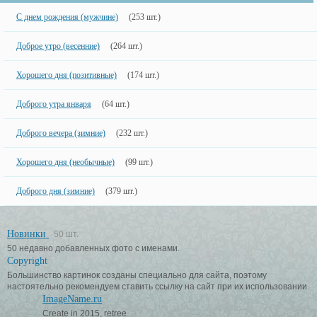
С днем рождения (мужчине)
(253 шт.)
Доброе утро (весенние)
(264 шт.)
Хорошего дня (позитивные)
(174 шт.)
Доброго утра января
(64 шт.)
Доброго вечера (зимние)
(232 шт.)
Хорошего дня (необычные)
(99 шт.)
Доброго дня (зимние)
(379 шт.)
Новинки
50 шт.
50 недавно добавленных фото с именами.
Copyright
Большинство картинок созданы специально для сайта, поэтому
настоятельно рекомендуем ставить ссылку на сайт при их использовании.
ImageName.ru
Create in 2015, retree