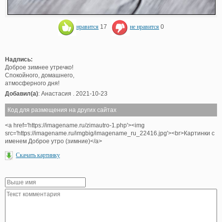
нравится
17
не нравится
0
Надпись:
Доброе зимнее утречко!
Спокойного, домашнего,
атмосферного дня!
Добавил(а)
: Анастасия . 2021-10-23
Код для размещения на других сайтах
<a href='https://imagename.ru/zimautro-1.php'><img
src='https://imagename.ru/imgbig/imagename_ru_22416.jpg'><br>Картинки с
именем Доброе утро (зимние)</a>
Скачать картинку