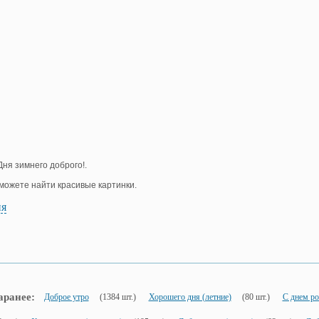
ня зимнего доброго!.
е можете найти красивые картинки.
ия
аранее:
Доброе утро
(1384 шт.)
Хорошего дня (летние)
(80 шт.)
С днем р