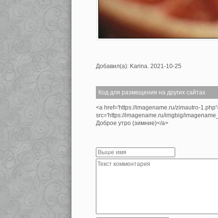
Добавил(а): Karina. 2021-10-25
Код для размещения на других сайтах
<a href='https://imagename.ru/zimautro-1.php
src='https://imagename.ru/imgbig/imagenam
Доброе утро (зимние)</a>