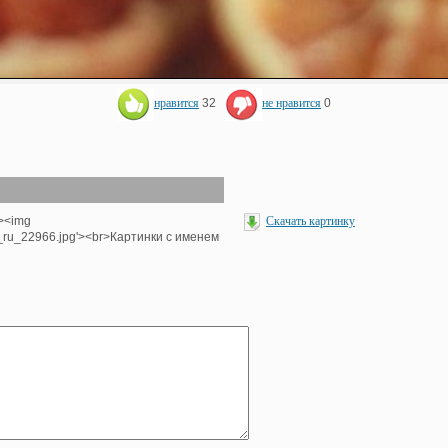
нравится
32
не нравится
0
'><img
Скачать картинку
e_ru_22966.jpg'><br>Картинки с именем