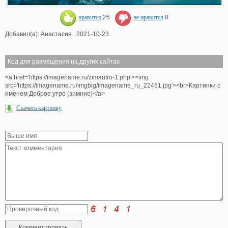
нравится
26
не нравится
0
Добавил(а): Анастасия . 2021-10-23
Код для размещения на других сайтах
<a href='https://imagename.ru/zimautro-1.php'><img
src='https://imagename.ru/imgbig/imagename_ru_22451.jpg'><br>Картинки с
именем Доброе утро (зимние)</a>
Скачать картинку