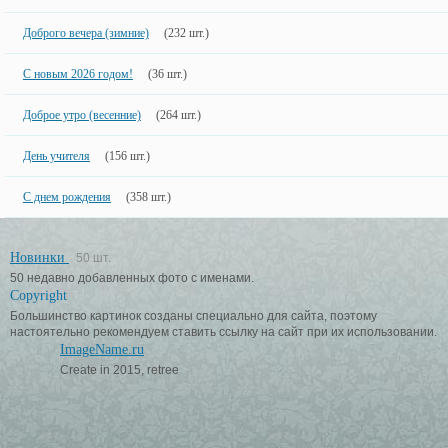
Доброго вечера (зимние)
(232 шт.)
С новым 2026 годом!
(36 шт.)
Доброе утро (весенние)
(264 шт.)
День учителя
(156 шт.)
С днем рождения
(358 шт.)
Новинки
50 шт.
50 недавно добавленных фото с именами.
Copyright
Большинство картинок созданы специально для сайта, поэтому
настоятельно рекомендуем ставить ссылку на сайт при их использовании.
ImageName.ru
Create in 2015, retree