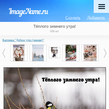
Создать
Добавить
Тёплого зимнего утра!
526 шт.
Картинки "Доброе утро (зимние)"