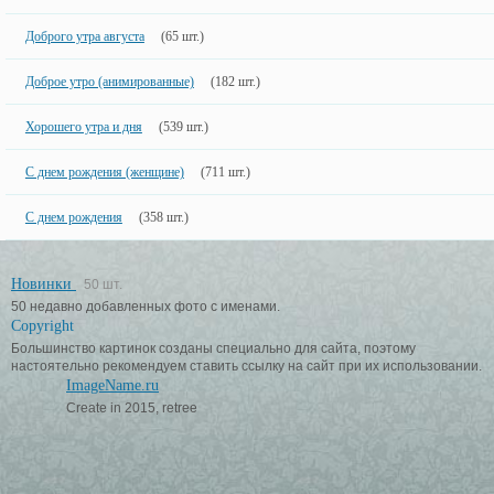
Доброго утра августа
(65 шт.)
Доброе утро (анимированные)
(182 шт.)
Хорошего утра и дня
(539 шт.)
С днем рождения (женщине)
(711 шт.)
С днем рождения
(358 шт.)
Новинки
50 шт.
50 недавно добавленных фото с именами.
Copyright
Большинство картинок созданы специально для сайта, поэтому
настоятельно рекомендуем ставить ссылку на сайт при их использовании.
ImageName.ru
Create in 2015, retree