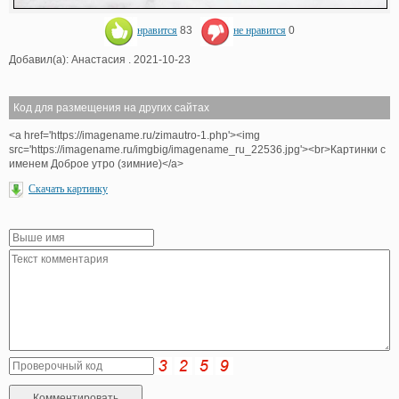
нравится
83
не нравится
0
Добавил(а): Анастасия . 2021-10-23
Код для размещения на других сайтах
<a href='https://imagename.ru/zimautro-1.php'><img
src='https://imagename.ru/imgbig/imagename_ru_22536.jpg'><br>Картинки с
именем Доброе утро (зимние)</a>
Скачать картинку