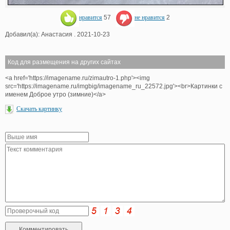
нравится
57
не нравится
2
Добавил(а): Анастасия . 2021-10-23
Код для размещения на других сайтах
<a href='https://imagename.ru/zimautro-1.php'><img
src='https://imagename.ru/imgbig/imagename_ru_22572.jpg'><br>Картинки с
именем Доброе утро (зимние)</a>
Скачать картинку