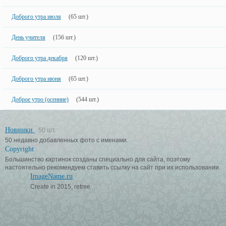
Доброго утра июля
(65 шт.)
День учителя
(156 шт.)
Доброго утра декабря
(120 шт.)
Доброго утра июня
(65 шт.)
Доброе утро (осенние)
(544 шт.)
Новинки
50 шт.
50 недавно добавленных фото с именами.
Copyright
Большинство картинок созданы специально для сайта, поэтому
настоятельно рекомендуем ставить ссылку на сайт при их использовании.
ImageName.ru
Create in 2015, retree