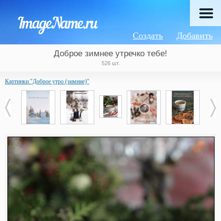
Создать
Добавить
Доброе зимнее утречко тебе!
526 шт.
Картинки "Доброе утро (зимние)"