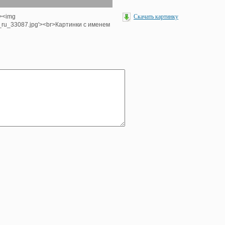
'><img
Скачать картинку
e_ru_33087.jpg'><br>Картинки с именем