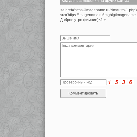
Код для размещения на других сайтах
<a href='https://imagename.ru/zimautro-1.php
src='https://imagename.ru/imgbig/imagenam
Доброе утро (зимние)</a>