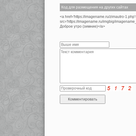
Код для размещения на других сайтах
<a href='https://imagename.ru/zimautro-1.php
src='https://imagename.ru/imgbig/imagenam
Доброе утро (зимние)</a>