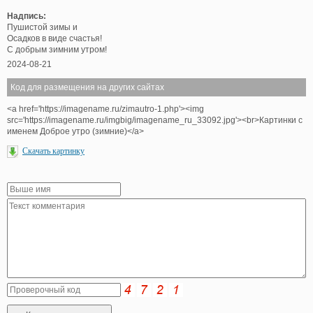
Надпись:
Пушистой зимы и
Осадков в виде счастья!
С добрым зимним утром!
2024-08-21
Код для размещения на других сайтах
<a href='https://imagename.ru/zimautro-1.php'><img
src='https://imagename.ru/imgbig/imagename_ru_33092.jpg'><br>Картинки с
именем Доброе утро (зимние)</a>
Скачать картинку