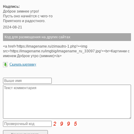
Надпись:
Доброе зимнее утро!
Пусть оно начнётся с чего-то
Приятного и радостного.
2024-08-21
Код для размещения на других сайтах
<a href='https://imagename.ru/zimautro-1.php'><img
src='https://imagename.ru/imgbig/imagename_ru_33097.jpg'><br>Картинки с
именем Доброе утро (зимние)</a>
Скачать картинку