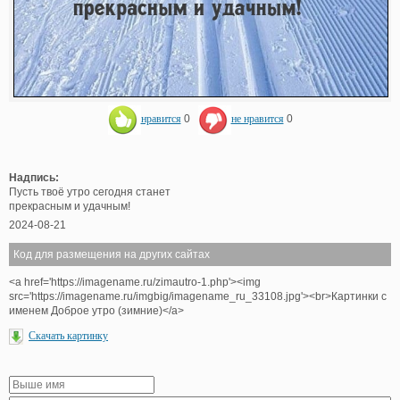
нравится
0
не нравится
0
Надпись:
Пусть твоё утро сегодня станет
прекрасным и удачным!
2024-08-21
Код для размещения на других сайтах
<a href='https://imagename.ru/zimautro-1.php'><img
src='https://imagename.ru/imgbig/imagename_ru_33108.jpg'><br>Картинки с
именем Доброе утро (зимние)</a>
Скачать картинку