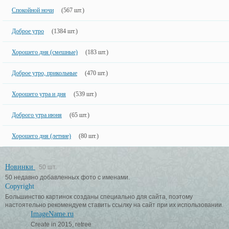
Спокойной ночи
(567 шт.)
Доброе утро
(1384 шт.)
Хорошего дня (смешные)
(183 шт.)
Доброе утро, прикольные
(470 шт.)
Хорошего утра и дня
(539 шт.)
Доброго утра июня
(65 шт.)
Хорошего дня (летние)
(80 шт.)
Новинки
50 шт.
50 недавно добавленных фото с именами.
Copyright
Большинство картинок созданы специально для сайта, поэтому
настоятельно рекомендуем ставить ссылку на сайт при их использовании.
ImageName.ru
Create in 2015, retree