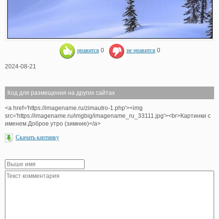
нравится
0
не нравится
0
2024-08-21
Код для размещения на других сайтах
<a href='https://imagename.ru/zimautro-1.php'><img
src='https://imagename.ru/imgbig/imagename_ru_33111.jpg'><br>Картинки с
именем Доброе утро (зимние)</a>
Скачать картинку