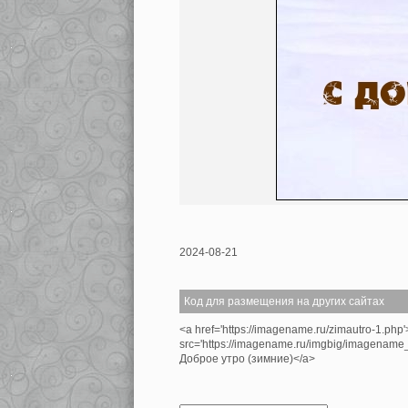
2024-08-21
Код для размещения на других сайтах
<a href='https://imagename.ru/zimautro-1.php
src='https://imagename.ru/imgbig/imagenam
Доброе утро (зимние)</a>