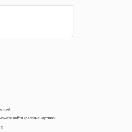
тром!.
е можете найти красивые картинки.
ия