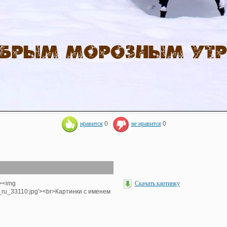
нравится
0
не нравится
0
'><img
Скачать картинку
e_ru_33110.jpg'><br>Картинки с именем