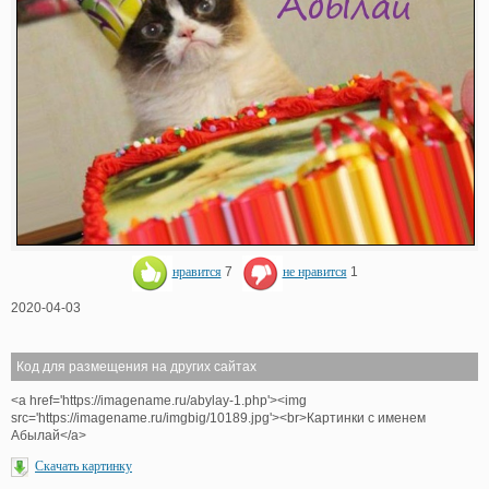
нравится
7
не нравится
1
2020-04-03
Код для размещения на других сайтах
<a href='https://imagename.ru/abylay-1.php'><img
src='https://imagename.ru/imgbig/10189.jpg'><br>Картинки с именем
Абылай</a>
Скачать картинку