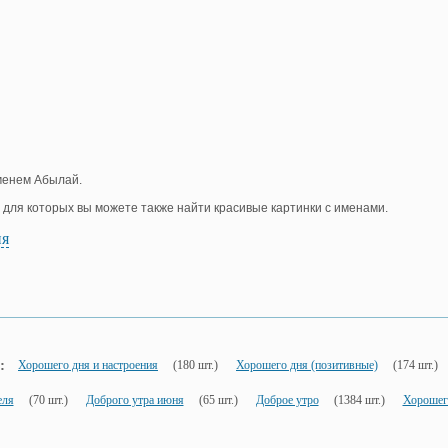
именем Абылай.
, для которых вы можете также найти красивые картинки с именами.
ия
:
Хорошего дня и настроения
(180 шт.)
Хорошего дня (позитивные)
(174 шт.)
еля
(70 шт.)
Доброго утра июня
(65 шт.)
Доброе утро
(1384 шт.)
Хорошег