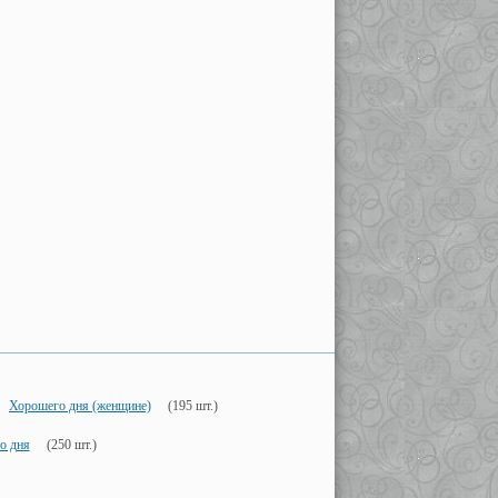
Хорошего дня (женщине)
(195 шт.)
о дня
(250 шт.)