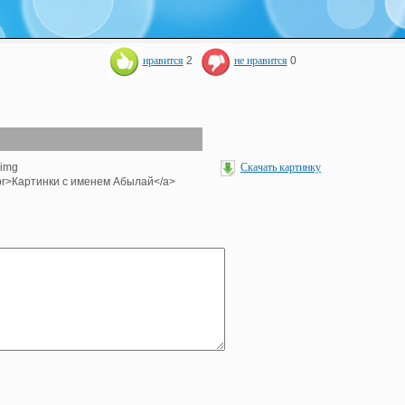
нравится
2
не нравится
0
<img
Скачать картинку
><br>Картинки с именем Абылай</a>