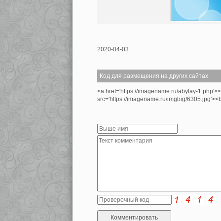
2020-04-03
Код для размещения на других сайтах
<a href='https://imagename.ru/abylay-1.php'>
src='https://imagename.ru/imgbig/6305.jpg'