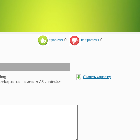
нравится
0
не нравится
0
<img
Скачать картинку
><br>Картинки с именем Абылай</a>