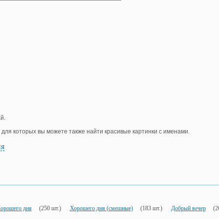
й.
, для которых вы можете также найти красивые картинки с именами.
ия
орошего дня
(250 шт.)
Хорошего дня (смешные)
(183 шт.)
Добрый вечер
(2