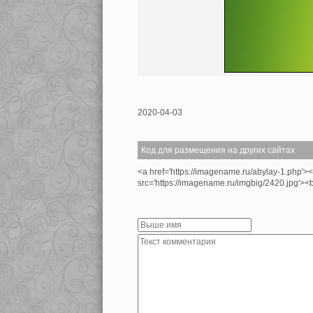
2020-04-03
Код для размещения на других сайтах
<a href='https://imagename.ru/abylay-1.php'>
src='https://imagename.ru/imgbig/2420.jpg'