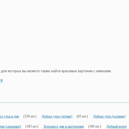
, для которых вы можете также найти красивые картинки с именами.
ия
о утра и дня
(539 шт.)
Доброе утро (летние)
(83 шт.)
Доброе утро (осенние)
дня (смешные)
(183 шт.)
Хорошего дня и настроения
(180 шт.)
Добрый вечер