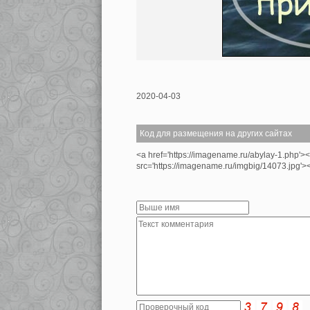
2020-04-03
Код для размещения на других сайтах
<a href='https://imagename.ru/abylay-1.php'>
src='https://imagename.ru/imgbig/14073.jpg