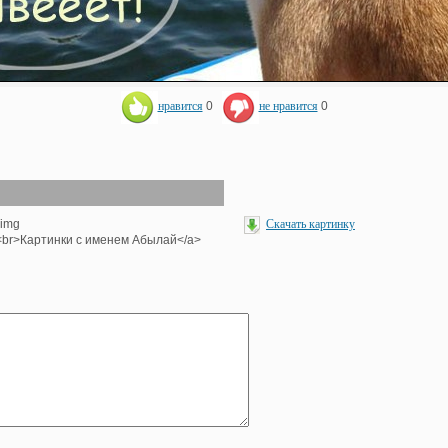
нравится
0
не нравится
0
<img
Скачать картинку
'><br>Картинки с именем Абылай</a>