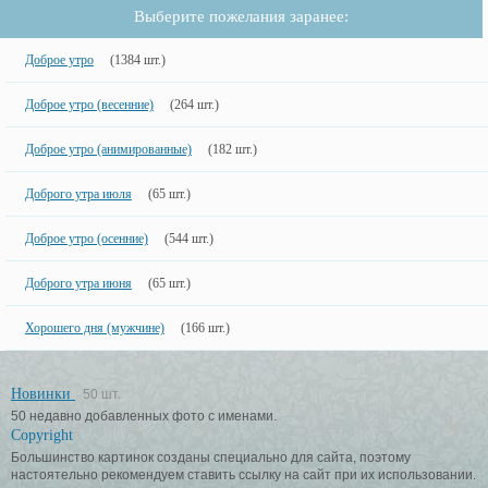
Выберите пожелания заранее:
Доброе утро
(1384 шт.)
Доброе утро (весенние)
(264 шт.)
Доброе утро (анимированные)
(182 шт.)
Доброго утра июля
(65 шт.)
Доброе утро (осенние)
(544 шт.)
Доброго утра июня
(65 шт.)
Хорошего дня (мужчине)
(166 шт.)
Новинки
50 шт.
50 недавно добавленных фото с именами.
Copyright
Большинство картинок созданы специально для сайта, поэтому
настоятельно рекомендуем ставить ссылку на сайт при их использовании.