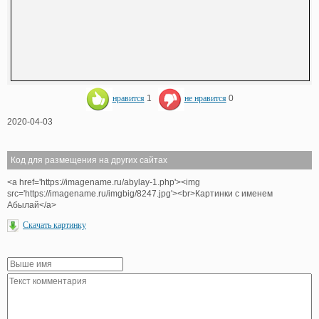
нравится
1
не нравится
0
2020-04-03
Код для размещения на других сайтах
<a href='https://imagename.ru/abylay-1.php'><img
src='https://imagename.ru/imgbig/8247.jpg'><br>Картинки с именем
Абылай</a>
Скачать картинку