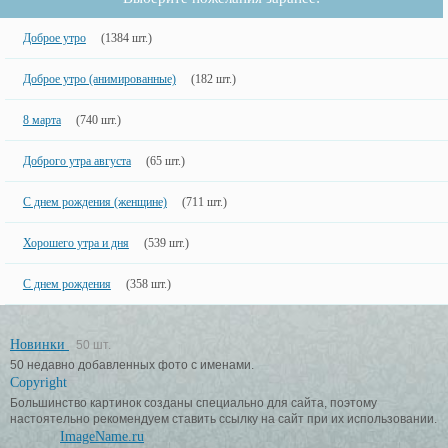
Доброе утро
(1384 шт.)
Доброе утро (анимированные)
(182 шт.)
8 марта
(740 шт.)
Доброго утра августа
(65 шт.)
С днем рождения (женщине)
(711 шт.)
Хорошего утра и дня
(539 шт.)
С днем рождения
(358 шт.)
Новинки
50 шт.
50 недавно добавленных фото с именами.
Copyright
Большинство картинок созданы специально для сайта, поэтому
настоятельно рекомендуем ставить ссылку на сайт при их использовании.
ImageName.ru