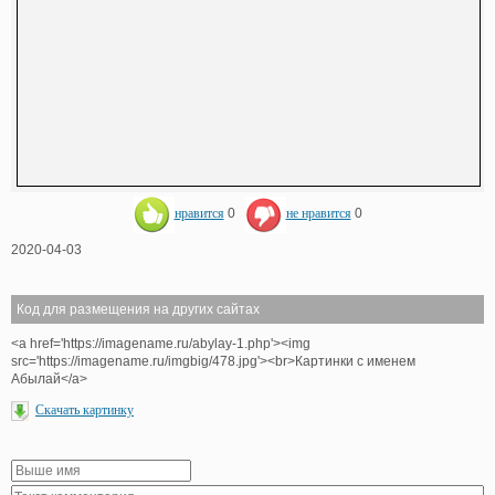
нравится
0
не нравится
0
2020-04-03
Код для размещения на других сайтах
<a href='https://imagename.ru/abylay-1.php'><img
src='https://imagename.ru/imgbig/478.jpg'><br>Картинки с именем
Абылай</a>
Скачать картинку