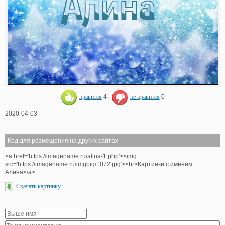
нравится
4
не нравится
0
2020-04-03
Код для размещения на других сайтах
<a href='https://imagename.ru/alina-1.php'><img
src='https://imagename.ru/imgbig/1072.jpg'><br>Картинки с именем
Алина</a>
Скачать картинку