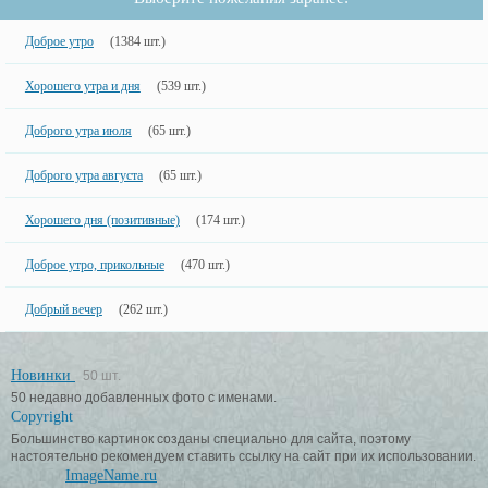
Доброе утро
(1384 шт.)
Хорошего утра и дня
(539 шт.)
Доброго утра июля
(65 шт.)
Доброго утра августа
(65 шт.)
Хорошего дня (позитивные)
(174 шт.)
Доброе утро, прикольные
(470 шт.)
Добрый вечер
(262 шт.)
Новинки
50 шт.
50 недавно добавленных фото с именами.
Copyright
Большинство картинок созданы специально для сайта, поэтому
настоятельно рекомендуем ставить ссылку на сайт при их использовании.
ImageName.ru