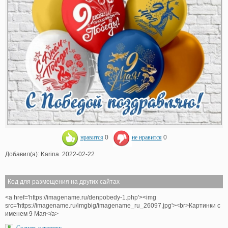
нравится
0
не нравится
0
Добавил(а): Karina. 2022-02-22
Код для размещения на других сайтах
<a href='https://imagename.ru/denpobedy-1.php'><img
src='https://imagename.ru/imgbig/imagename_ru_26097.jpg'><br>Картинки с
именем 9 Мая</a>
Скачать картинку