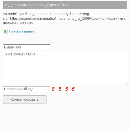
Код для размещения на других сайтах
<a href='https://imagename.ru/denpobedy-1.php'><img
src='https://imagename.ru/imgbig/imagename_ru_26094.jpg'><br>Картинки с
именем 9 Мая</a>
Скачать картинку