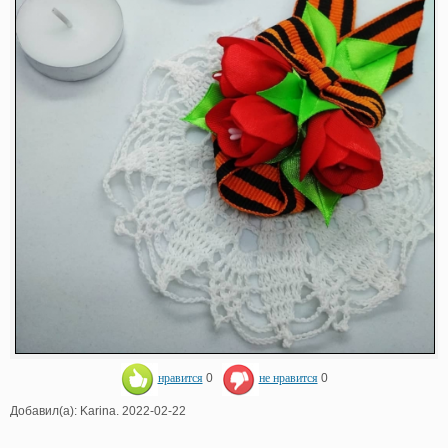
нравится
0
не нравится
0
Добавил(а): Karina. 2022-02-22