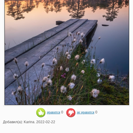
нравится
0
не нравится
0
Добавил(а): Karina. 2022-02-22