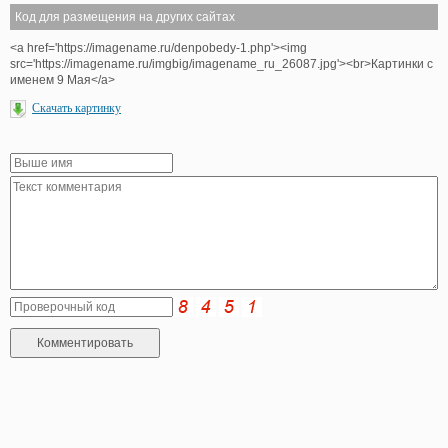
Код для размещения на других сайтах
<a href='https://imagename.ru/denpobedy-1.php'><img
src='https://imagename.ru/imgbig/imagename_ru_26087.jpg'><br>Картинки с
именем 9 Мая</a>
Скачать картинку