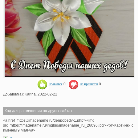
нравится
0
не нравится
0
Добавил(а): Karina. 2022-02-22
Код для размещения на других сайтах
<a href='https://imagename.ru/denpobedy-1.php'><img
src='https://imagename.ru/imgbig/imagename_ru_26096.jpg'><br>Картинки с
именем 9 Мая</a>