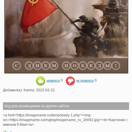
нравится
0
не нравится
0
Добавил(а): Karina. 2022-02-22
Код для размещения на других сайтах
<a href='https://imagename.ru/denpobedy-1.php'><img
src='https://imagename.ru/imgbig/imagename_ru_26092.jpg'><br>Картинки с
именем 9 Мая</a>