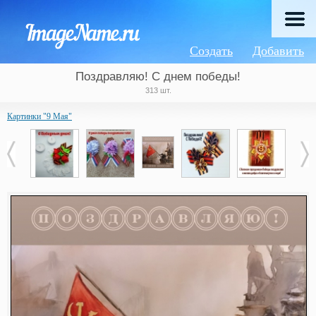
Создать
Добавить
Поздравляю! С днем победы!
313 шт.
Картинки "9 Мая"