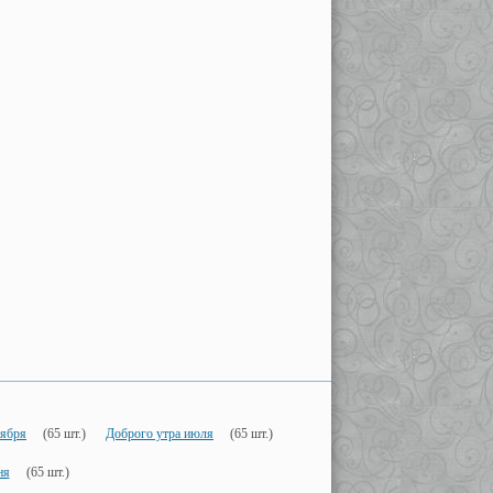
оября
(65 шт.)
Доброго утра июля
(65 шт.)
ня
(65 шт.)