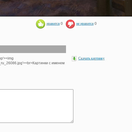
нравится
0
не нравится
0
hp'><img
Скачать картинку
e_ru_26086.jpg'><br>Картинки с именем