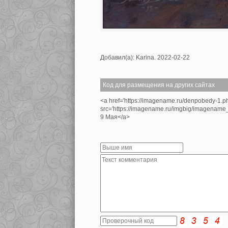
Добавил(а): Karina. 2022-02-22
Код для размещения на других сайтах
<a href='https://imagename.ru/denpobedy-1.p
src='https://imagename.ru/imgbig/imagenam
9 Мая</a>