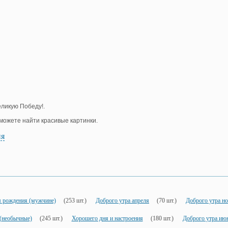
еликую Победу!.
е можете найти красивые картинки.
ия
м рождения (мужчине)
(253 шт.)
Доброго утра апреля
(70 шт.)
Доброго утра н
 (необычные)
(245 шт.)
Хорошего дня и настроения
(180 шт.)
Доброго утра ию