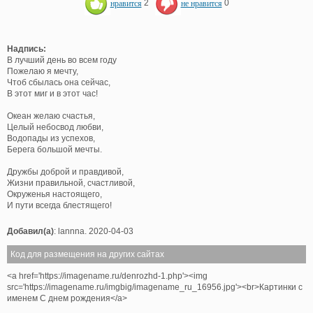
нравится
2
не нравится
0
Надпись:
В лучший день во всем году
Пожелаю я мечту,
Чтоб сбылась она сейчас,
В этот миг и в этот час!
Океан желаю счастья,
Целый небосвод любви,
Водопады из успехов,
Берега большой мечты.
Дружбы доброй и правдивой,
Жизни правильной, счастливой,
Окруженья настоящего,
И пути всегда блестящего!
Добавил(а)
: lannna. 2020-04-03
Код для размещения на других сайтах
<a href='https://imagename.ru/denrozhd-1.php'><img
src='https://imagename.ru/imgbig/imagename_ru_16956.jpg'><br>Картинки с
именем С днем рождения</a>