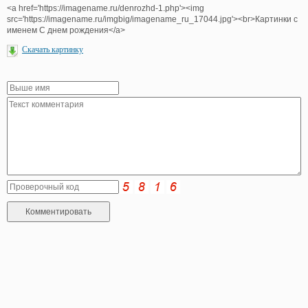
<a href='https://imagename.ru/denrozhd-1.php'><img
src='https://imagename.ru/imgbig/imagename_ru_17044.jpg'><br>Картинки с
именем С днем рождения</a>
Скачать картинку