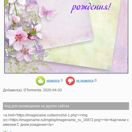
нравится
3
не нравится
0
Добавил(а): DTormenta. 2020-04-03
Код для размещения на других сайтах
<a href='https://imagename.ru/denrozhd-1.php'><img
src='https://imagename.ru/imgbig/imagename_ru_16872.png'><br>Картинки с
именем С днем рождения</a>