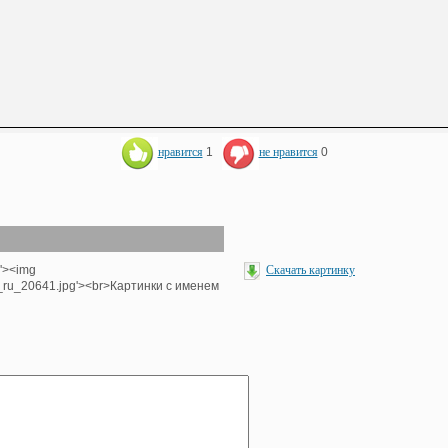
нравится
1
не нравится
0
p'><img
Скачать картинку
e_ru_20641.jpg'><br>Картинки с именем