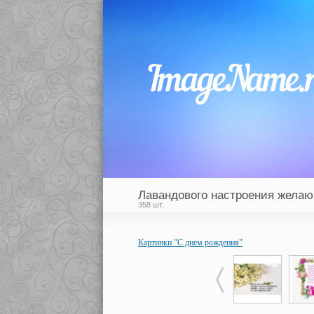
Лавандового настроения желаю
358 шт.
Картинки "С днем рождения"