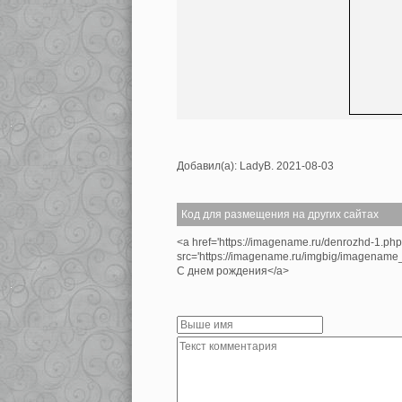
Добавил(а): LadyB. 2021-08-03
Код для размещения на других сайтах
<a href='https://imagename.ru/denrozhd-1.ph
src='https://imagename.ru/imgbig/imagenam
С днем рождения</a>