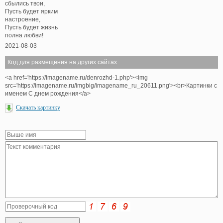
сбылись твои,
Пусть будет ярким
настроение,
Пусть будет жизнь
полна любви!
2021-08-03
Код для размещения на других сайтах
<a href='https://imagename.ru/denrozhd-1.php'><img
src='https://imagename.ru/imgbig/imagename_ru_20611.png'><br>Картинки с
именем С днем рождения</a>
Скачать картинку