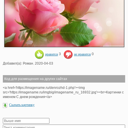
нравится
3
не нравится
0
Добавил(а): Роман. 2020-04-03
Код для размещения на других сайтах
<a href='https://imagename.ru/denrozhd-1.php'><img
src='https://imagename.ru/imgbig/imagename_ru_16932.jpg'><br>Картинки с
именем С днем рождения</a>
Скачать картинку