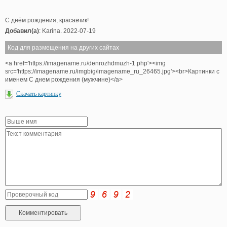
С днём рождения, красавчик!
Добавил(а)
: Karina. 2022-07-19
Код для размещения на других сайтах
<a href='https://imagename.ru/denrozhdmuzh-1.php'><img
src='https://imagename.ru/imgbig/imagename_ru_26465.jpg'><br>Картинки с
именем С днем рождения (мужчине)</a>
Скачать картинку