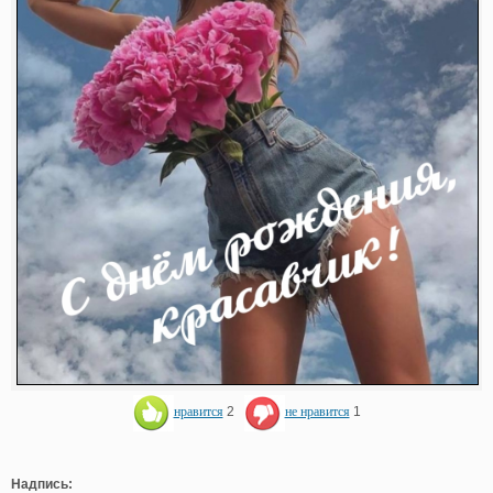
нравится
2
не нравится
1
Надпись: