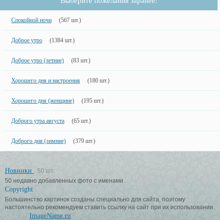
Выберите пожелания заранее:
Спокойной ночи
(567 шт.)
Доброе утро
(1384 шт.)
Доброе утро (летние)
(83 шт.)
Хорошего дня и настроения
(180 шт.)
Хорошего дня (женщине)
(195 шт.)
Доброго утра августа
(65 шт.)
Доброго дня (зимние)
(379 шт.)
Новинки
50 шт.
50 недавно добавленных фото с именами.
Copyright
Большинство картинок созданы специально для сайта, поэтому
настоятельно рекомендуем ставить ссылку на сайт при их использовании.
ImageName.ru