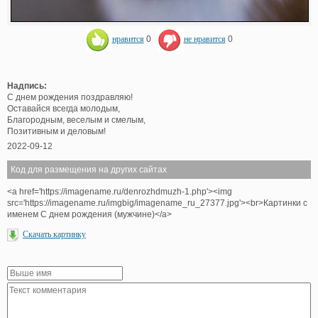
нравится
0
не нравится
0
Надпись:
С днем рождения поздравляю!
Оставайся всегда молодым,
Благородным, веселым и смелым,
Позитивным и деловым!
2022-09-12
Код для размещения на других сайтах
<a href='https://imagename.ru/denrozhdmuzh-1.php'><img
src='https://imagename.ru/imgbig/imagename_ru_27377.jpg'><br>Картинки с
именем С днем рождения (мужчине)</a>
Скачать картинку