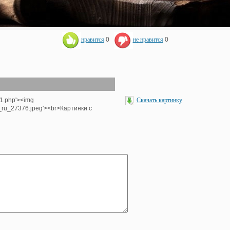
нравится
0
не нравится
0
-1.php'><img
Скачать картинку
_ru_27376.jpeg'><br>Картинки с