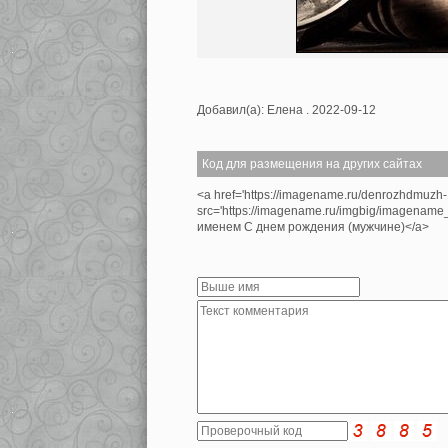
Добавил(а): Елена . 2022-09-12
Код для размещения на других сайтах
<a href='https://imagename.ru/denrozhdmuzh
src='https://imagename.ru/imgbig/imagename
именем С днем рождения (мужчине)</a>