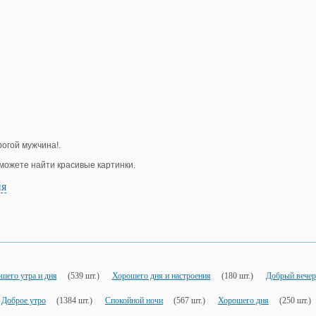
рогой мужчина!.
е можете найти красивые картинки.
ия
шего утра и дня
(539 шт.)
Хорошего дня и настроения
(180 шт.)
Добрый вечер
Доброе утро
(1384 шт.)
Спокойной ночи
(567 шт.)
Хорошего дня
(250 шт.)