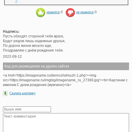
нравится
0
не нравится
0
Надпись:
Пусть обходят стороной тебя враги,
Будут рядом лишь надежные друзья,
По дороги жизни весело иди,
Поздравляю с днём рождения тебя.
2022-09-12
Код для размещения на других сайтах
<a href='https://imagename.ru/denrozhdmuzh-1.php'><img
src='https://imagename.ru/imgbig/imagename_ru_27369.jpg'><br>Картинки с
именем С днем рождения (мужчине)</a>
Скачать картинку