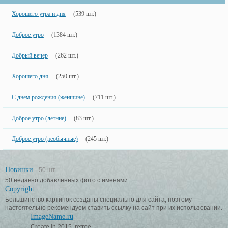
Хорошего утра и дня
(539 шт.)
Доброе утро
(1384 шт.)
Добрый вечер
(262 шт.)
Хорошего дня
(250 шт.)
С днем рождения (женщине)
(711 шт.)
Доброе утро (летние)
(83 шт.)
Доброе утро (необычные)
(245 шт.)
Новинки
50 шт.
50 недавно добавленных фото с именами.
Copyright
Большинство картинок созданы специально для сайта, поэтому
настоятельно рекомендуем ставить ссылку на сайт при их использовании.
ImageName.ru
Create in 2015, retree