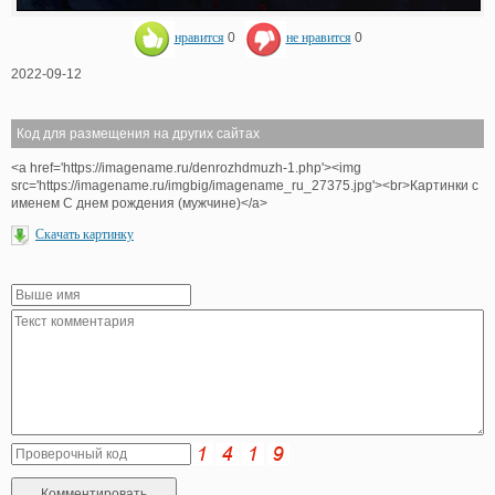
нравится
0
не нравится
0
2022-09-12
Код для размещения на других сайтах
<a href='https://imagename.ru/denrozhdmuzh-1.php'><img
src='https://imagename.ru/imgbig/imagename_ru_27375.jpg'><br>Картинки с
именем С днем рождения (мужчине)</a>
Скачать картинку