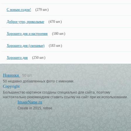
С новым годом!
(279 шт.)
Доброе утро, прикольные
(470 шт.)
Хорошего дня и настроения
(180 шт.)
Хорошего дня (смешные)
(183 шт.)
Хорошего дня
(250 шт.)
Новинки
50 шт.
50 недавно добавленных фото с именами.
Copyright
Большинство картинок созданы специально для сайта, поэтому
настоятельно рекомендуем ставить ссылку на сайт при их использовании.
ImageName.ru
Create in 2015, retree