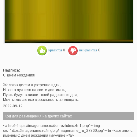
нравится
0
не нравится
0
Надпись:
С Днём Рождения!
Желаю к целям я уверенно идти,
И всего лучшего на свете достигать,
Пусть будут в жизни твоей радостные дни,
Мечты желаю все в реальность воплощать.
2022-09-12
Код для размещения на других сайтах
<a href='https://imagename.ru/denrozhdmuzh-1.php'><img
src='https://imagename.ru/imgbig/imagename_ru_27360.jpg'><br>Картинки с
именем С днем рождения (мужчине)</a>