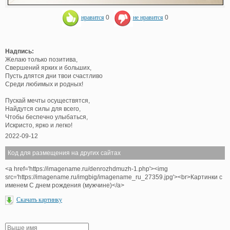
нравится
0
не нравится
0
Надпись:
Желаю только позитива,
Свершений ярких и больших,
Пусть длятся дни твои счастливо
Среди любимых и родных!
Пускай мечты осуществятся,
Найдутся силы для всего,
Чтобы беспечно улыбаться,
Искристо, ярко и легко!
2022-09-12
Код для размещения на других сайтах
<a href='https://imagename.ru/denrozhdmuzh-1.php'><img
src='https://imagename.ru/imgbig/imagename_ru_27359.jpg'><br>Картинки с
именем С днем рождения (мужчине)</a>
Скачать картинку