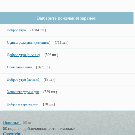
Выберите пожелания заранее:
Доброе утро
(1384 шт.)
С днем рождения (женщине)
(711 шт.)
Доброе утро (зимние)
(526 шт.)
Спокойной ночи
(567 шт.)
Доброе утро (летние)
(83 шт.)
Хорошего утра и дня
(539 шт.)
Доброго утра апреля
(70 шт.)
Новинки
50 шт.
50 недавно добавленных фото с именами.
Copyright