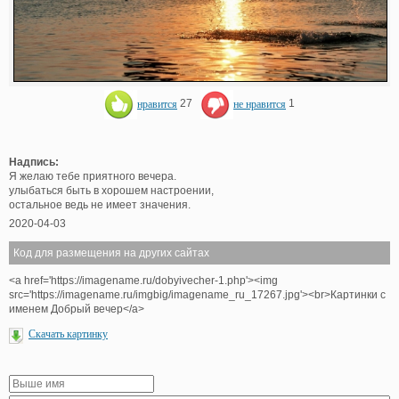
нравится
27
не нравится
1
Надпись:
Я желаю тебе приятного вечера.
улыбаться быть в хорошем настроении,
остальное ведь не имеет значения.
2020-04-03
Код для размещения на других сайтах
<a href='https://imagename.ru/dobyivecher-1.php'><img
src='https://imagename.ru/imgbig/imagename_ru_17267.jpg'><br>Картинки с
именем Добрый вечер</a>
Скачать картинку