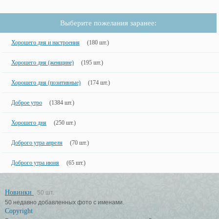
Выберите пожелания заранее:
Хорошего дня и настроения
(180 шт.)
Хорошего дня (женщине)
(195 шт.)
Хорошего дня (позитивные)
(174 шт.)
Доброе утро
(1384 шт.)
Хорошего дня
(250 шт.)
Доброго утра апреля
(70 шт.)
Доброго утра июня
(65 шт.)
Новинки
50 шт.
50 недавно добавленных фото с именами.
Copyright