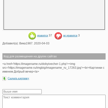
нравится
37
не нравится
3
Добавил(а): Вика1987. 2020-04-03
Код для размещения на других сайтах
<a href='https://imagename.ru/dobyivecher-1.php'><img
src='https://imagename.ru/imgbig/imagename_ru_17263.jpg'><br>Картинки с
именем Добрый вечер</a>
Скачать картинку