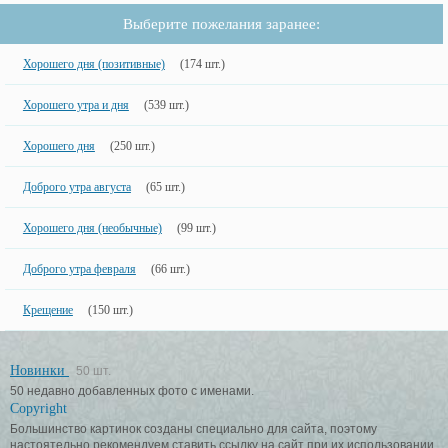
Выберите пожелания заранее:
Хорошего дня (позитивные)
(174 шт.)
Хорошего утра и дня
(539 шт.)
Хорошего дня
(250 шт.)
Доброго утра августа
(65 шт.)
Хорошего дня (необычные)
(99 шт.)
Доброго утра февраля
(66 шт.)
Крещение
(150 шт.)
Новинки
50 шт.
50 недавно добавленных фото с именами.
Copyright
Большинство картинок созданы специально для сайта, поэтому
настоятельно рекомендуем ставить ссылку на сайт при их использовании.