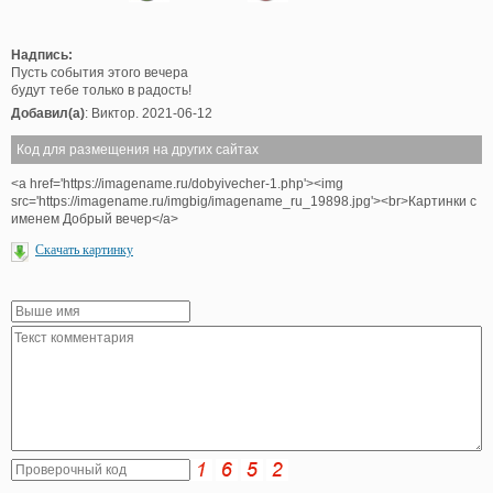
Надпись:
Пусть события этого вечера
будут тебе только в радость!
Добавил(а)
: Виктор. 2021-06-12
Код для размещения на других сайтах
<a href='https://imagename.ru/dobyivecher-1.php'><img
src='https://imagename.ru/imgbig/imagename_ru_19898.jpg'><br>Картинки с
именем Добрый вечер</a>
Скачать картинку