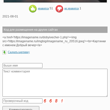
нравится
51
не нравится
1
2021-08-01
Код для размещения на других сайтах
<a href='https://imagename.ru/dobyivecher-1.php'><img
src='https://imagename.ru/imgbig/imagename_ru_20516.jpeg'><br>Картинки
с именем Добрый вечер</a>
Скачать картинку