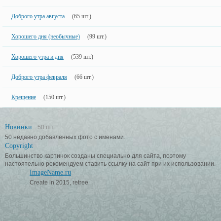
Доброго утра августа
(65 шт.)
Хорошего дня (необычные)
(99 шт.)
Хорошего утра и дня
(539 шт.)
Доброго утра февраля
(66 шт.)
Крещение
(150 шт.)
Новинки
50 шт.
50 недавно добавленных фото с именами.
Copyright
Большинство картинок созданы специально для сайта, поэтому
настоятельно рекомендуем ставить ссылку на сайт при их использовании.
ImageName.ru
Create in 2015, retree